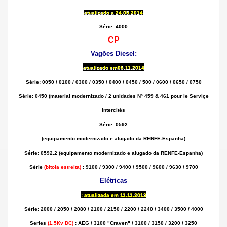
atualizado a 24
.05.2014
Série: 4000
CP
Vagões Diesel:
atualizado em
05.11.2014
Série: 0050 / 0100 / 0300 / 0350 / 0400 / 0450 / 500 / 0600 / 0650 / 0750
Série: 0450 (material modernizado / 2 unidades Nº 459 & 461 pour le Serviçe
Intercités
Série: 0592
(equipamento modernizado e alugado da RENFE-Espanha)
Série: 0592.2 (equipamento modernizado e alugado da RENFE-Espanha)
Série
(bitola estreita)
: 9100 / 9300 / 9400 / 9500 / 9600 / 9630 / 9700
Elétricas
: atualizada em
11.11.2013
Série: 2000 / 2050 / 2080 / 2100 / 2150 / 2200 / 2240 / 3400 / 3500 / 4000
Series
(1.5Kv DC)
: AEG / 3100 "Craven" / 3100 / 3150 / 3200 / 3250