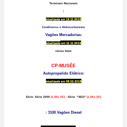
Terminais Nacionais
:
atualizada em
13.11.2013
Contêineres e Hidrocarbonetos
Vagões Mercadorias:
atualizado
em
11.11.2013
várias fotos
CP-MUSÉE
Autopropelido Elétrico:
atualizado em
05.02.2015
Série: Série
2000
(1,5Kv DC) :
Série
"AEG"
(1,5Kv DC)
: 3100 Vagões Diesel