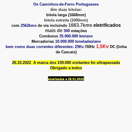
Os Caminhos-de-Ferro Portugueses
têm duas bitolas:
bitola larga (1668mm)
bitola estreita (1000mm)
1663.7kms
eletrificados
com
2562kms
de via incluindo
mais de
500
estações
Comboios
35.000.000 km/ano
Mercadorias
10.000.000 toneladas/
ano
1,5Kv
bem como duas correntes diferentes: 25Kv
/50Hz
DC (linha
VICE)
de Cascais)
NTE)
26.10.2022
A marca dos 159.000 visitantes foi ultrapassada
Obrigado a todos
2018
atualizados a 28.01.2022