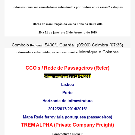
todos os trens são cancelados e substituídos por ônibus entre essas 2 estações
Obras de manutenção da via na linha da Beira Alta
29 a 31 de janeiro e 1º de fevereiro de 2019
Comboio
5400/1 Guarda
(05:00) Coimbra (07:35)
Regional
Mortágua e Coimbra
reformado e substituído por autocarro
entre
CCO's / Rede de Passageiros (Refer)
última
atualização
a 19/07/2018
Lisboa
Porto
Horizonte de infraestrutura
2012/2013/2014/2015/
Mapa Rede ferroviária portuguesa (passageiros)
TREM ALPHA (Private Company Freight)
Locomotivas Diesel: