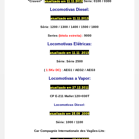
"Craven" :
atualizado em
11.11.2013
Série: 0100 / 0300
Locomotivas Diesel:
atualizado em
11.11.2013
Série: 1200 / 1300 / 1400 / 1500 / 1800
Series
(bitola estreita)
: 9000
Locomotivas Elétricas:
atualizado em
11.11 .2013
Série: Série 2500
(
1.5Kv DC)
: AEG1 / AEG2 / AEG3
Locomotivas a Vapor:
atualizado em
27.12.2011
CP E-211 Mallet 120+030T
Locomotivas Diesel:
atualizado em
25.09 .2009
Série: 1000 / 1100
Car Compagnie Internationale des Vagões-Lits: