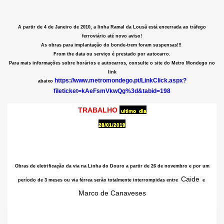
A partir de 4 de Janeiro de 2010, a linha Ramal da Lousã está encerrada ao tráfego
ferroviário até novo aviso!
As obras para implantação do bonde-trem foram suspensas!!!
From the data ou serviço é prestado por autocarro.
Para mais informações sobre horários e autocarros, consulte o
site do Metro Mondego no
link
https://www.metromondego.pt/LinkClick.aspx?
abaixo
fileticket=kAeFsmVkwQg%3d&tabid=198
TRABALHO
ultimo
dia
28/01/2019
Obras de eletrificação da via na Linha do Douro
a partir de 26 de novembro e por um
Caide
período de 3 meses
ou via férrea serão totalmente interrompidas entre
e
Marco de Canaveses