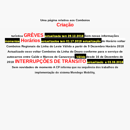
Uma página relativa aos Comboios
Criação
GRÈVES
turística
actualizada tem 29.12.2018
Sem novas informações
Horários
momentos
actualizados
tem 01.17.2019
actualização
do Horário voltar
Comboios Regionais da
Linha
do Leste
Válido a partir de 9 Dezembro
Horário
2018
Actualizado osso voltar Comboios da Linha do Douro
conforme para o serviço de
autocarros entre Caíde e Marcos de Canaveses
Válido
desde 16 de Dezembro de
INTERRUPÇÕES DE TRÂNSITO
2018
actualizado
a
03.06.2018
Sem novidades de momento A
CP informa que na sequência dos trabalhos de
implementação do sistema Mondego Mobility,