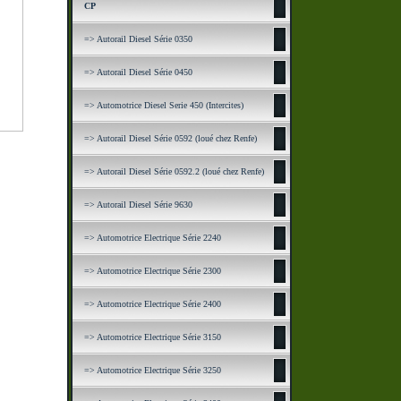
CP
=> Autorail Diesel Série 0350
=> Autorail Diesel Série 0450
=> Automotrice Diesel Serie 450 (Intercites)
=> Autorail Diesel Série 0592 (loué chez Renfe)
=> Autorail Diesel Série 0592.2 (loué chez Renfe)
=> Autorail Diesel Série 9630
=> Automotrice Electrique Série 2240
=> Automotrice Electrique Série 2300
=> Automotrice Electrique Série 2400
=> Automotrice Electrique Série 3150
=> Automotrice Electrique Série 3250