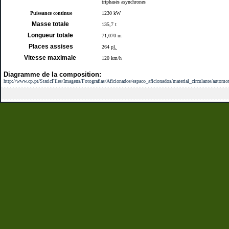
triphasés asynchrones
Puissance continue
1230
kW
Masse totale
135,7
t
Longueur totale
71,070 m
Places assises
264
pl.
Vitesse maximale
120 km/h
Diagramme de la composition:
http://www.cp.pt/StaticFiles/Imagens/Fotografias/Aficionados/espaco_aficionados/material_circulante/autom