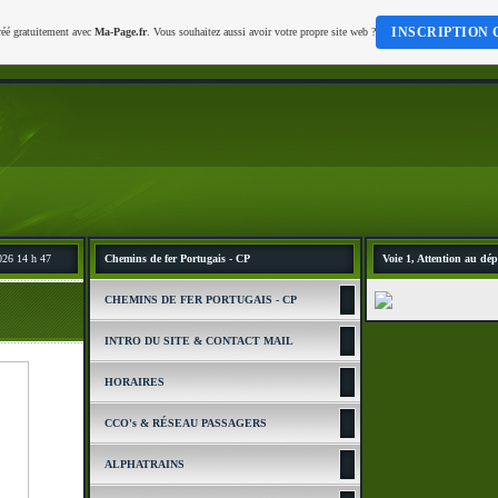
INSCRIPTION 
réé gratuitement avec
Ma-Page.fr
. Vous souhaitez aussi avoir votre propre site web ?
026 14 h 47
Chemins de fer Portugais - CP
Voie 1, Attention au dép
CHEMINS DE FER PORTUGAIS - CP
INTRO DU SITE & CONTACT MAIL
HORAIRES
CCO's & RÉSEAU PASSAGERS
ALPHATRAINS