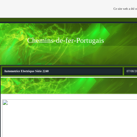
Ce site web a été c
Chemins-de-fer-Portugais
Automotrice Electrique Série 2240
07/08/2