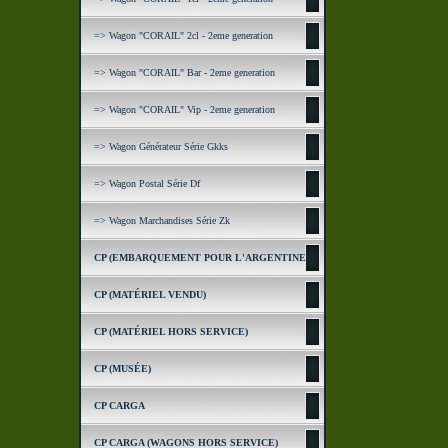
=> Wagon "CORAIL" 2cl - 2eme generation
=> Wagon "CORAIL" Bar - 2eme generation
=> Wagon "CORAIL" Vip - 2eme generation
=> Wagon Générateur Série Gkks
=> Wagon Postal Série Df
=> Wagon Marchandises Série Zk
CP (EMBARQUEMENT POUR L'ARGENTINE)
CP (MATÉRIEL VENDU)
CP (MATÉRIEL HORS SERVICE)
CP (MUSÉE)
CP CARGA
CP CARGA (WAGONS HORS SERVICE)