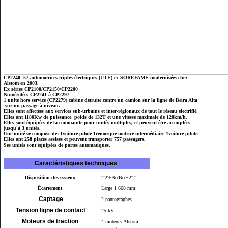
CP2240- 57 automotrices triples électriques (UTE) ex SOREFAME modernisées chez
Alstom en 2003.
Ex séries CP2100/CP2150/CP2200
Numérotées CP2241 à CP2297
1 unité hors service (CP2279) cabine détruite contre un camion sur la ligne de Beira Alta
sur un passage à niveau.
Elles sont affectées aux services sub-urbains et inter-régionaux de tout le réseau électrifié.
Elles ont 1180Kw de puissance, poids de 132T et une vitesse maximale de 120km/h.
Elles sont équipées de la commande pour unités multiples, et peuvent être accouplées
jusqu'à 3 unités.
Une unité se compose de: 1voiture pilote-1remorque motrice intermédiaire-1voiture pilote.
Elles ont 258 places assises et peuvent transporter 757 passagers.
Ses unités sont équipées de portes automatiques.
Caractéristiques techniques
Disposition des essieux
2'2'+Bo'Bo'+2'2'
Écartement
Large 1 668 mm
Captage
2
pantographes
Tension ligne de contact
25
k
V
Moteurs de traction
4 moteurs
Alstom