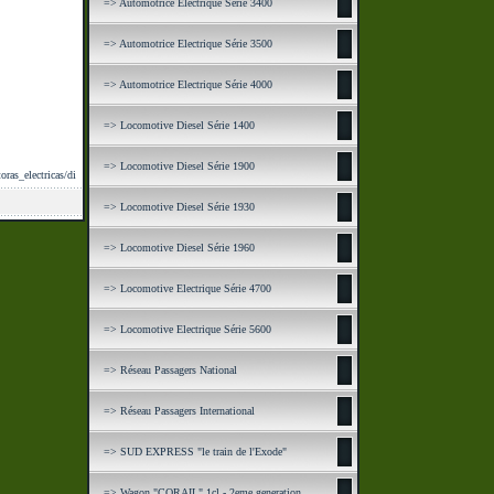
=> Automotrice Electrique Série 3400
=> Automotrice Electrique Série 3500
=> Automotrice Electrique Série 4000
=> Locomotive Diesel Série 1400
=> Locomotive Diesel Série 1900
otoras_electricas/diagrama_2241_2297.pdf
=> Locomotive Diesel Série 1930
=> Locomotive Diesel Série 1960
=> Locomotive Electrique Série 4700
=> Locomotive Electrique Série 5600
=> Réseau Passagers National
=> Réseau Passagers International
=> SUD EXPRESS "le train de l'Exode"
=> Wagon "CORAIL" 1cl - 2eme generation