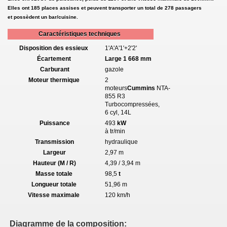
Elles ont 185 places assises et peuvent transporter un total de 278 passagers
et possèdent un bar/cuisine.
ntercites)
Caractéristiques techniques
é chez Renfe)
Disposition des essieux
1'A'A'1'+2'2'
Écartement
Large 1 668 mm
oué chez Renfe)
Carburant
gazole
Moteur thermique
2
moteurs
Cummins
NTA-
855 R3
Turbocompressées,
240
6 cyl, 14L
Puissance
493
kW
300
à tr/min
Transmission
hydraulique
400
Largeur
2,97 m
Hauteur (M / R)
4,39 / 3,94 m
150
Masse totale
98,5
t
Longueur totale
51,96 m
250
Vitesse maximale
120 km/h
400
Diagramme de la composition: