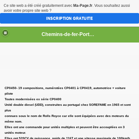
Ce site web a été créé gratuitement avec
Ma-Page.fr
. Vous souhaitez aussi
avoir votre propre site web ?
INSCRIPTION GRATUITE
Chemins-de-fer-Portugais
CP
L
CP0450- 19 compositions, numérotées CP0401 à CP0419, automotrice + voiture
pilote
Toutes modernisées ex série CP0400
Unité double diesel (UDD), construites au portugal chez SOREFAME en 1965 et sont
plus
connues sous le nom de Rolls Royce car elle sont équipées avec des moteurs du
même nom.
Elles ont une commande pour unités multiples et peuvent être accouplées en 3
unités moteur.
Elles ont 520CV de puissance, poids de 116T et une vitesse maximale de 100km/h.