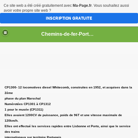
Ce site web a été créé gratuitement avec
Ma-Page.fr
. Vous souhaitez aussi
avoir votre propre site web ?
INSCRIPTION GRATUITE
Chemins-de-fer-Portugais
CP
L
CP1300- 12 locomotives diesel Whitecomb, construites en 1952, et acquises dans la
2ème
phase du plan Marschal
Numérotées CP1301 à CP1312
1 pour le musée (CP1311)
Elles avaient 1200CV de puissance, poids de 96T et une vitesse maximale de
120km/h.
RGENTINE)
Elles ont effectué les services rapides entre Lisbonne et Porto, ainsi que le service
des trains
internationaux sur territoire Portugais.