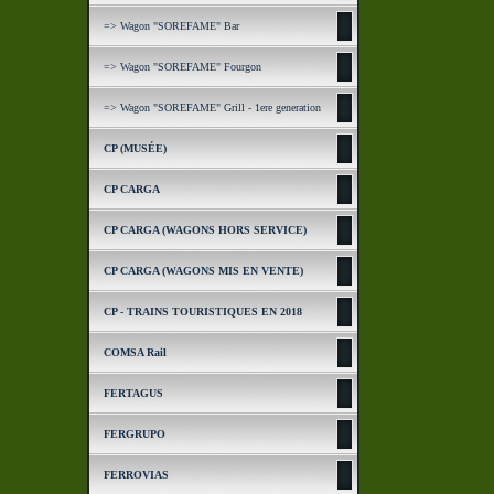
=> Wagon "SOREFAME" Bar
=> Wagon "SOREFAME" Fourgon
=> Wagon "SOREFAME" Grill - 1ere generation
CP (MUSÉE)
CP CARGA
CP CARGA (WAGONS HORS SERVICE)
CP CARGA (WAGONS MIS EN VENTE)
CP - TRAINS TOURISTIQUES EN 2018
COMSA Rail
FERTAGUS
FERGRUPO
FERROVIAS