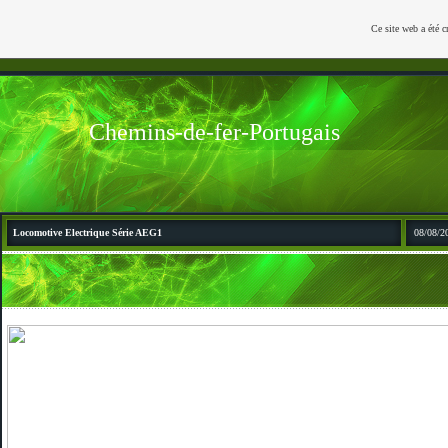
Ce site web a été c
Chemins-de-fer-Portugais
Locomotive Electrique Série AEG1
08/08/2