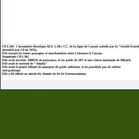
CP-L301- 1 locomotive électrique AEG 1.5Kv CC, de la ligne de Cascais achetée par la "Société Estoril
absorbée par CP en 1976).
Elle tractait les trains passagers et marchandises entre Lisbonne et Cascais.
Numérotée CP-L301
Elle avait environ 680KW de puissance, et un poids de 50T et une vitesse maximale de 90km/h.
Elle avait le surnom de "Amalia"
Elle avait le grand défault de manquer de poids adhérant, et ne possédait pas de sablier
anti-patinage.
Elle a été offerte au musée du chemin de fer de Entroncamento.