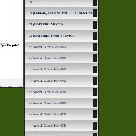
CP
CP (EMBARQUEMENT POUR L'ARGENTINE)
CP (MATÉRIEL VENDU)
CP (MATÉRIEL HORS SERVICE)
"(société privée
=> Autorail Diesels Série 0050
=> Autorail Diesels Série 0100
=> Autorail Diesels Série 0300
=> Autorail Diesels Série 0400
=> Autorail Diesels Série 0500
=> Autorail Diesels Série 0600
=> Autorail Diesels Série 0650
=> Autorail Diesels Série 0750