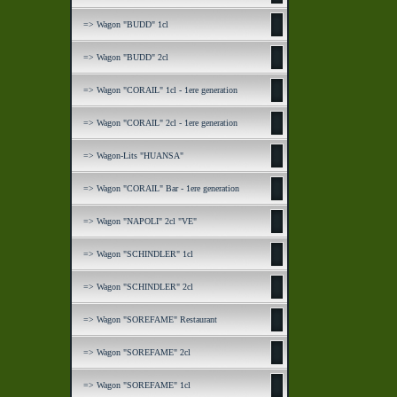
=> Wagon "BUDD" 1cl
=> Wagon "BUDD" 2cl
=> Wagon "CORAIL" 1cl - 1ere generation
=> Wagon "CORAIL" 2cl - 1ere generation
=> Wagon-Lits "HUANSA"
=> Wagon "CORAIL" Bar - 1ere generation
=> Wagon "NAPOLI" 2cl "VE"
=> Wagon "SCHINDLER" 1cl
=> Wagon "SCHINDLER" 2cl
=> Wagon "SOREFAME" Restaurant
=> Wagon "SOREFAME" 2cl
=> Wagon "SOREFAME" 1cl