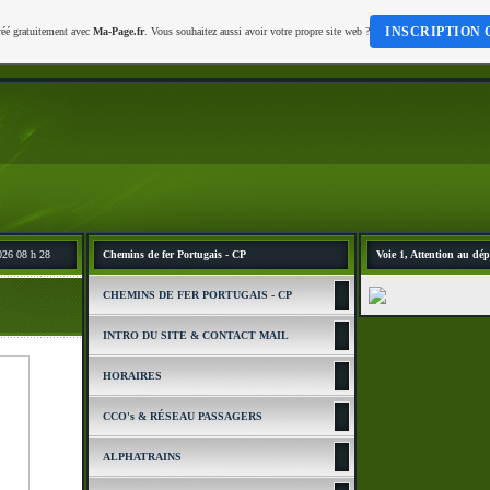
INSCRIPTION 
réé gratuitement avec
Ma-Page.fr
. Vous souhaitez aussi avoir votre propre site web ?
026 08 h 28
Chemins de fer Portugais - CP
Voie 1, Attention au dép
CHEMINS DE FER PORTUGAIS - CP
INTRO DU SITE & CONTACT MAIL
HORAIRES
CCO's & RÉSEAU PASSAGERS
ALPHATRAINS